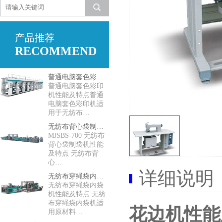
产品推荐
RECOMMEND
普通电脑套色彩印机
普通电脑套色彩印
机性能及特点普通
电脑套色彩印机适
用于无纺布…
无纺布背心袋制袋机
MJSBS-700 无纺布
背心袋制袋机性能
及特点 无纺布背
心…
详细说明
无纺布穿绳袋内袋机
无纺布穿绳袋内袋
机性能及特点 无纺
布穿绳袋内袋机适
花边机性能
用原材料…