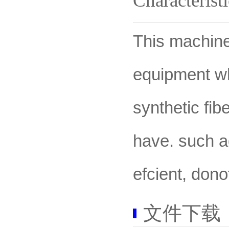
Characterist
This machine
equipment wh
synthetic fi
have. such a
efcient, don
文件下载